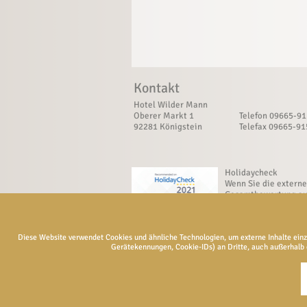
Kontakt
Hotel Wilder Mann
Oberer Markt 1
Telefon 09665-9
92281 Königstein
Telefax 09665-9
Holidaycheck
Wenn Sie die externe
Gesamtbewertung a
Holidaycheck sehen
wollen müssen Sie
Cookies von
Diese Website verwendet Cookies und ähnliche Technologien, um externe Inhalte ein
holidaycheck.de
Gerätekennungen, Cookie-IDs) an Dritte, auch außerhalb de
akzeptieren!
Akzeptieren
Einstell